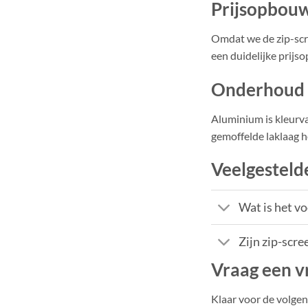
Prijsopbou
Omdat we de zip-scree
een duidelijke prijs
Onderhoud
Aluminium is kleurva
gemoffelde laklaag ho
Veelgesteld
Wat is het v
Zijn zip-scr
Vraag een vr
Klaar voor de volge