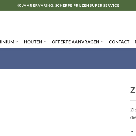
40 JAAR ERVARING, SCHERPE PRIJZEN SUPER SERVICE
MINIUM
HOUTEN
OFFERTE AANVRAGEN
CONTACT
Z
Zi
di