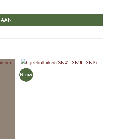
 AAN
Nieuw