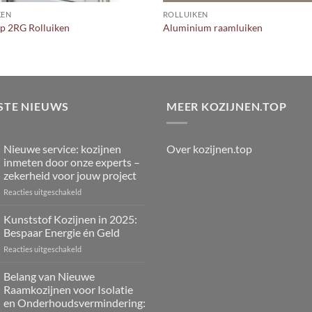
KEN
ROLLUIKEN
p 2RG Rolluiken
Aluminium raamluiken
STE NIEUWS
MEER KOZIJNEN.TOP
Over kozijnen.top
Nieuwe service: kozijnen
inmeten door onze experts –
zekerheid voor jouw project
voor
Reacties uitgeschakeld
Nieuwe
service:
Kunststof Kozijnen in 2025:
kozijnen
Bespaar Energie én Geld
inmeten
voor
Reacties uitgeschakeld
door
Kunststof
onze
Kozijnen
Belang van Nieuwe
experts
in
–
Raamkozijnen voor Isolatie
2025:
zekerheid
en Onderhoudsvermindering:
Bespaar
voor