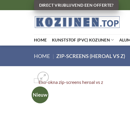
Ga
DIRECT VRIJBLIJVEND EEN OFFERTE?
naar
inhoud
HOME
KUNSTSTOF (PVC) KOZIJNEN
ALU
HOME
|
ZIP-SCREENS (HEROAL VS Z)
Nieuw