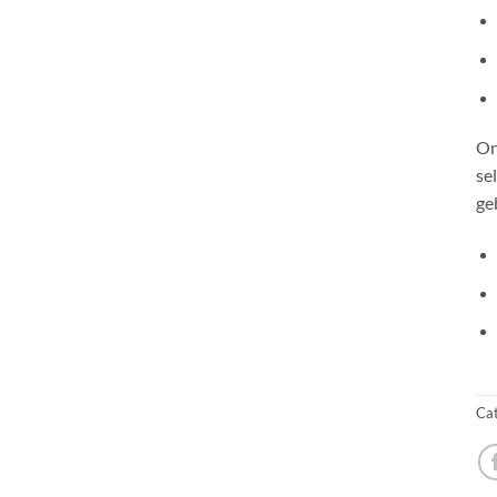
On
se
ge
Cat