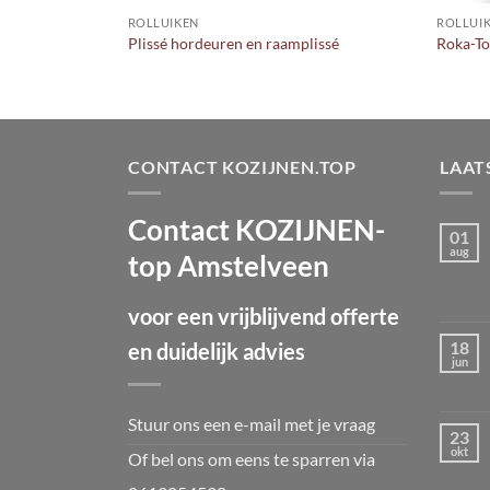
ROLLUIKEN
ROLLUI
 en gemak
Plissé hordeuren en raamplissé
Roka-To
CONTACT KOZIJNEN.TOP
LAAT
Contact KOZIJNEN-
01
aug
top Amstelveen
voor een vrijblijvend offerte
18
en duidelijk advies
jun
Stuur ons een e-mail met je vraag
23
okt
Of bel ons om eens te sparren via