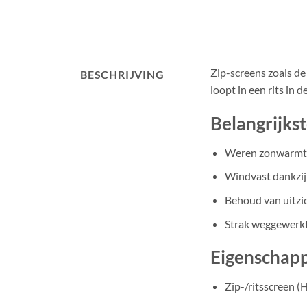
Zip-screens zoals de
BESCHRIJVING
loopt in een rits in d
Belangrijks
Weren zonwarmte
Windvast dankzij 
Behoud van uitzic
Strak weggewerkt 
Eigenschapp
Zip-/ritsscreen (