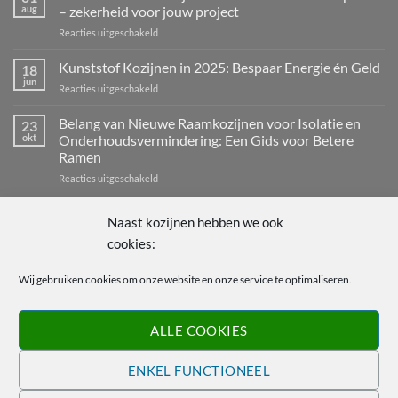
aug
– zekerheid voor jouw project
voor
Reacties uitgeschakeld
Nieuwe
service:
Kunststof Kozijnen in 2025: Bespaar Energie én Geld
18
kozijnen
jun
voor
Reacties uitgeschakeld
inmeten
Kunststof
door
Kozijnen
Belang van Nieuwe Raamkozijnen voor Isolatie en
onze
23
in
okt
Onderhoudsvermindering: Een Gids voor Betere
experts
2025:
–
Ramen
Bespaar
zekerheid
voor
Reacties uitgeschakeld
Energie
voor
Belang
én
jouw
van
Geld
Welkom bij de wereld van kozijnen: de sleutel tot een
11
project
Naast kozijnen hebben we ook
Nieuwe
sep
energiezuinig en stijlvol huis
Raamkozijnen
cookies:
voor
Reacties uitgeschakeld
voor
Welkom
Isolatie
Wij gebruiken cookies om onze website en onze service te optimaliseren.
bij
en
de
MEER KOZIJNEN.TOP
Onderhoudsvermindering:
wereld
Een
van
ALLE COOKIES
Gids
kozijnen:
voor
Over kozijnen.top
de
Betere
ENKEL FUNCTIONEEL
sleutel
Ramen
tot