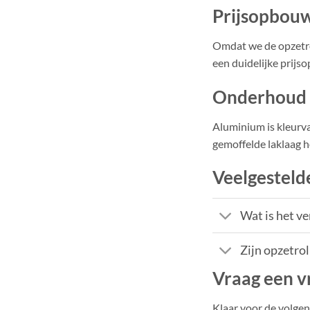
Prijsopbou
Omdat we de opzetroll
een duidelijke prijs
Onderhoud
Aluminium is kleurva
gemoffelde laklaag ho
Veelgesteld
Wat is het v
Zijn opzetro
Vraag een vr
Klaar voor de volge