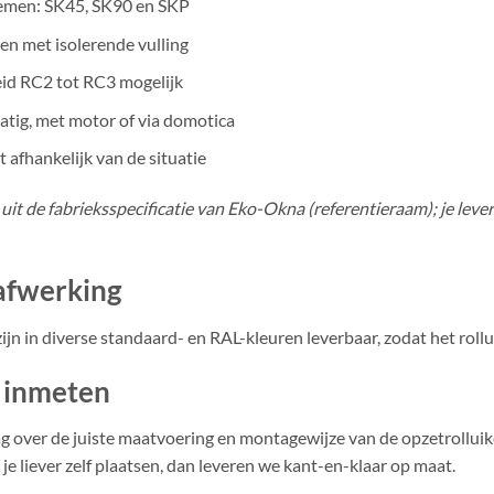
emen: SK45, SK90 en SKP
en met isolerende vulling
id RC2 tot RC3 mogelijk
tig, met motor of via domotica
afhankelijk van de situatie
uit de fabrieksspecificatie van Eko-Okna (referentieraam); je leve
afwerking
ijn in diverse standaard- en RAL-kleuren leverbaar, zodat het rolluik
 inmeten
g over de juiste maatvoering en montagewijze van de opzetrollui
 je liever zelf plaatsen, dan leveren we kant-en-klaar op maat.