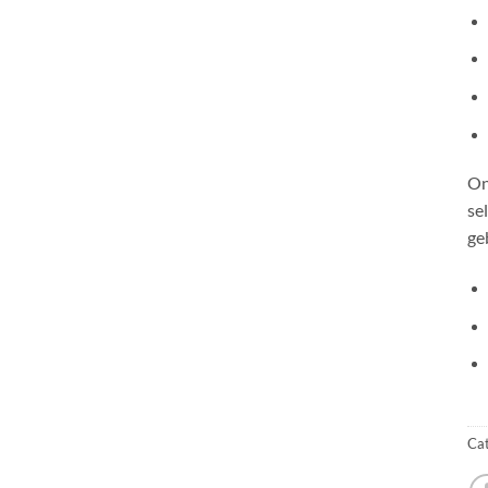
On
se
ge
Cat