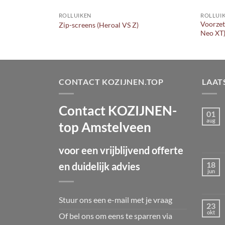
ROLLUIKEN
ROLLUI
Voorzet
 en gemak
Zip-screens (Heroal VS Z)
Neo XT
CONTACT KOZIJNEN.TOP
LAAT
Contact KOZIJNEN-
01
aug
top Amstelveen
voor een vrijblijvend offerte
18
en duidelijk advies
jun
Stuur ons een e-mail met je vraag
23
okt
Of bel ons om eens te sparren via