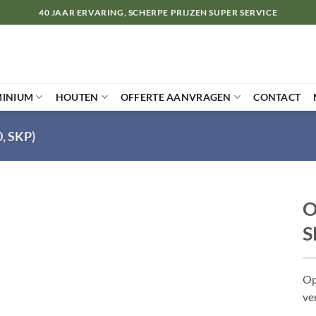
40 JAAR ERVARING, SCHERPE PRIJZEN SUPER SERVICE
MINIUM
HOUTEN
OFFERTE AANVRAGEN
CONTACT
, SKP)
O
S
Op
ve