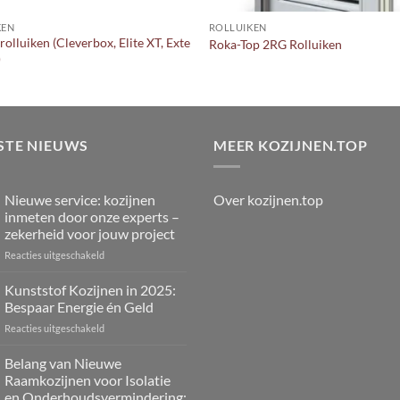
KEN
ROLLUIKEN
rolluiken (Cleverbox, Elite XT, Exte
Roka-Top 2RG Rolluiken
)
STE NIEUWS
MEER KOZIJNEN.TOP
Over kozijnen.top
Nieuwe service: kozijnen
inmeten door onze experts –
zekerheid voor jouw project
voor
Reacties uitgeschakeld
Nieuwe
service:
Kunststof Kozijnen in 2025:
kozijnen
Bespaar Energie én Geld
inmeten
voor
Reacties uitgeschakeld
door
Kunststof
onze
Kozijnen
Belang van Nieuwe
experts
in
–
Raamkozijnen voor Isolatie
2025:
zekerheid
en Onderhoudsvermindering: