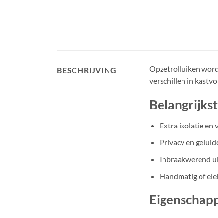
Opzetrolluiken worde
BESCHRIJVING
verschillen in kastv
Belangrijks
Extra isolatie en 
Privacy en gelui
Inbraakwerend ui
Handmatig of ele
Eigenschapp