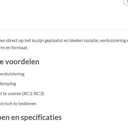
n direct op het kozijn geplaatst en bieden isolatie, verduisterin
orm en formaat.
te voordelen
verduistering
ddemping
t te voeren (RC2-RC3)
ktrisch te bedienen
en en specificaties