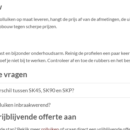
w
uiken op maat leveren, hangt de prijs af van de afmetingen, de uit
opbouw tegen scherpe prijzen.
st en bijzonder onderhoudsarm. Reinig de profielen een paar keer 
ef je niet bij te werken. Controleer af en toe de rubbers en het bes
e vragen
erschil tussen SK45, SK90 en SKP?
lluiken inbraakwerend?
ijblijvende offerte aan
nde stap? Bekijk meer
rolluiken
of vraag direct een vrijblijvende of