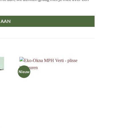
 AAN
Nieuw