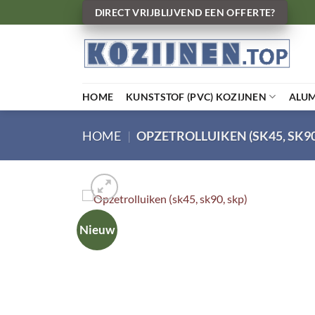
Ga
DIRECT VRIJBLIJVEND EEN OFFERTE?
naar
inhoud
HOME
KUNSTSTOF (PVC) KOZIJNEN
ALU
HOME
|
OPZETROLLUIKEN (SK45, SK90
Nieuw