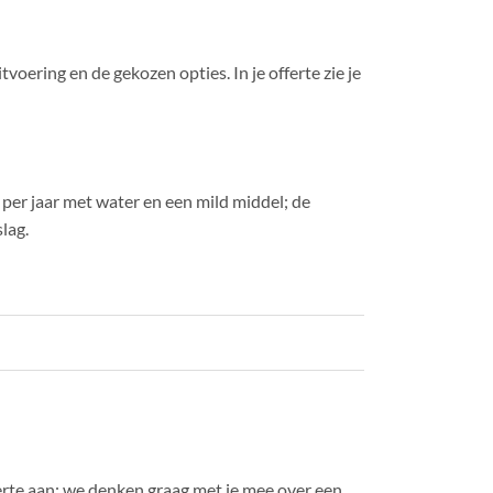
voering en de gekozen opties. In je offerte zie je
per jaar met water en een mild middel; de
lag.
ferte aan; we denken graag met je mee over een