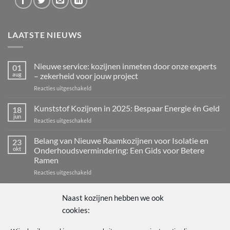
LAATSTE NIEUWS
Nieuwe service: kozijnen inmeten door onze experts
01
aug
– zekerheid voor jouw project
voor
Reacties uitgeschakeld
Nieuwe
service:
Kunststof Kozijnen in 2025: Bespaar Energie én Geld
18
kozijnen
jun
voor
Reacties uitgeschakeld
inmeten
Kunststof
door
Kozijnen
Belang van Nieuwe Raamkozijnen voor Isolatie en
onze
23
in
okt
Onderhoudsvermindering: Een Gids voor Betere
experts
2025:
–
Ramen
Bespaar
zekerheid
voor
Reacties uitgeschakeld
Energie
voor
Belang
én
jouw
van
Geld
Welkom bij de wereld van kozijnen: de sleutel tot een
11
project
Naast kozijnen hebben we ook
Nieuwe
sep
energiezuinig en stijlvol huis
Raamkozijnen
cookies:
voor
Reacties uitgeschakeld
voor
Welkom
Isolatie