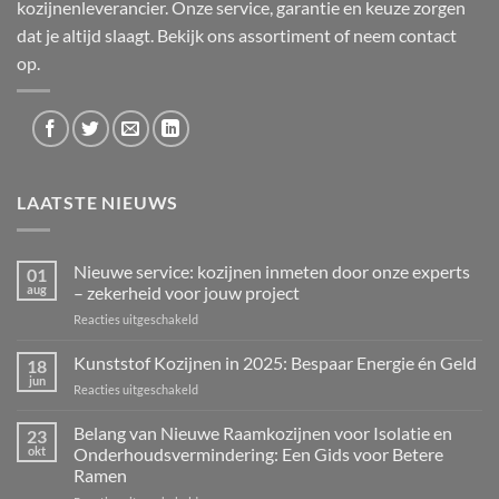
kozijnenleverancier. Onze service, garantie en keuze zorgen
dat je altijd slaagt. Bekijk ons
assortiment
of neem
contact
op.
LAATSTE NIEUWS
Nieuwe service: kozijnen inmeten door onze experts
01
aug
– zekerheid voor jouw project
voor
Reacties uitgeschakeld
Nieuwe
service:
Kunststof Kozijnen in 2025: Bespaar Energie én Geld
18
kozijnen
jun
voor
Reacties uitgeschakeld
inmeten
Kunststof
door
Kozijnen
Belang van Nieuwe Raamkozijnen voor Isolatie en
onze
23
in
okt
Onderhoudsvermindering: Een Gids voor Betere
experts
2025:
–
Ramen
Bespaar
zekerheid