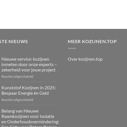
STE NIEUWS
MEER KOZIJNEN.TOP
Over kozijnen.top
Nieuwe service: kozijnen
inmeten door onze experts –
zekerheid voor jouw project
voor
Reacties uitgeschakeld
Nieuwe
service:
Kunststof Kozijnen in 2025:
kozijnen
Bespaar Energie én Geld
inmeten
voor
Reacties uitgeschakeld
door
Kunststof
onze
Kozijnen
Belang van Nieuwe
experts
in
–
Raamkozijnen voor Isolatie
2025:
zekerheid
en Onderhoudsvermindering:
Bespaar
voor
Een Gids voor Betere Ramen