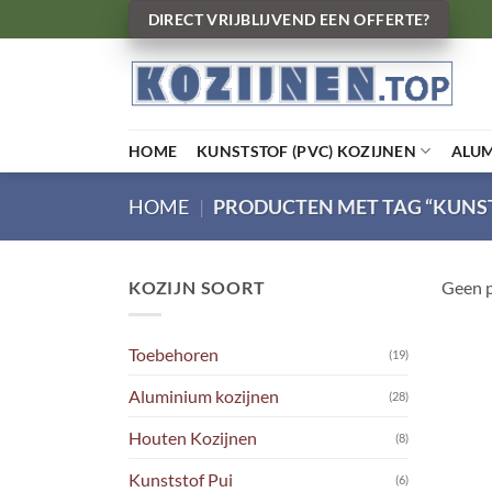
Ga
DIRECT VRIJBLIJVEND EEN OFFERTE?
naar
inhoud
HOME
KUNSTSTOF (PVC) KOZIJNEN
ALU
HOME
|
PRODUCTEN MET TAG “KUNS
KOZIJN SOORT
Geen p
Toebehoren
(19)
Aluminium kozijnen
(28)
Houten Kozijnen
(8)
Kunststof Pui
(6)