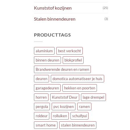
Kunststof kozijnen
(25)
Stalen binnendeuren
(3)
PRODUCTTAGS
aluminium
best verkocht
binnen deuren
blokprofiel
Brandwerende deuren en ramen
deuren
domotica automatiseer je huis
garagedeuren
hekken en poorten
horren
Kunststof Deur
lage drempel
pergola
pvc kozijnen
ramen
roldeur
rolluiken
schuifpui
smart home
stalen binnendeuren