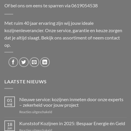
Of bel ons om eens te sparren via
0619054538
Met ruim 40 jaar ervaring zijn wij jouw ideale
kozijnenleverancier. Onze service, garantie en keuze zorgen
dat je altijd slaagt. Bekijk ons
assortiment
of neem
contact
op.
LAATSTE NIEUWS
Nieuwe service: kozijnen inmeten door onze experts
01
aug
– zekerheid voor jouw project
voor
Reacties uitgeschakeld
Nieuwe
service:
Kunststof Kozijnen in 2025: Bespaar Energie én Geld
18
kozijnen
jun
voor
Reacties uitgeschakeld