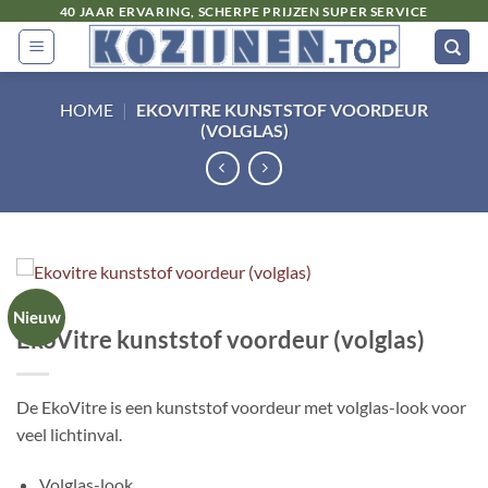
Ga
40 JAAR ERVARING, SCHERPE PRIJZEN SUPER SERVICE
naar
inhoud
HOME
|
EKOVITRE KUNSTSTOF VOORDEUR
(VOLGLAS)
Nieuw
EkoVitre kunststof voordeur (volglas)
De EkoVitre is een kunststof voordeur met volglas-look voor
veel lichtinval.
Volglas-look