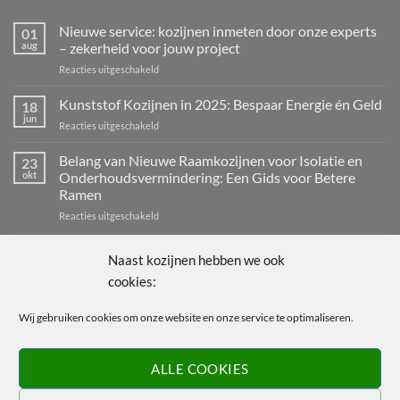
Nieuwe service: kozijnen inmeten door onze experts
01
aug
– zekerheid voor jouw project
voor
Reacties uitgeschakeld
Nieuwe
service:
Kunststof Kozijnen in 2025: Bespaar Energie én Geld
18
kozijnen
jun
voor
Reacties uitgeschakeld
inmeten
Kunststof
door
Kozijnen
Belang van Nieuwe Raamkozijnen voor Isolatie en
onze
23
in
okt
Onderhoudsvermindering: Een Gids voor Betere
experts
2025:
–
Ramen
Bespaar
zekerheid
voor
Reacties uitgeschakeld
Energie
voor
Belang
én
jouw
van
Geld
Welkom bij de wereld van kozijnen: de sleutel tot een
11
project
Naast kozijnen hebben we ook
Nieuwe
sep
energiezuinig en stijlvol huis
Raamkozijnen
cookies:
voor
Reacties uitgeschakeld
voor
Welkom
Isolatie
Wij gebruiken cookies om onze website en onze service te optimaliseren.
bij
en
de
MEER KOZIJNEN.TOP
Onderhoudsvermindering:
wereld
Een
van
Gids
ALLE COOKIES
kozijnen:
voor
Over kozijnen.top
de
Betere