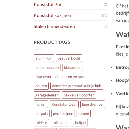
Kunststof Pui
(6)
Of het
bedrij
Kunststof kozijnen
(25)
van jo
Stalen binnendeuren
(3)
Wat
PRODUCTTAGS
EkoLi
kies je
aluminium
best verkocht
Betro
binnen deuren
blokprofiel
Brandwerende deuren en ramen
Hoogwa
deuren
domotica automatiseer je huis
Veel k
garagedeuren
hekken en poorten
horren
Kunststof Deur
lage drempel
Bij ko
nieuw
pergola
pvc kozijnen
ramen
roldeur
rolluiken
schuifpui
Waa