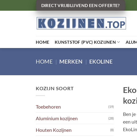
Ga
DIRECT VRIJBLIJVEND EEN OFFERTE?
naar
inhoud
HOME
KUNSTSTOF (PVC) KOZIJNEN
ALU
HOME
|
MERKEN
|
EKOLINE
Eko
KOZIJN SOORT
koz
Toebehoren
(19)
Ben je
Aluminium kozijnen
(28)
een ui
EkoLine
Houten Kozijnen
(8)