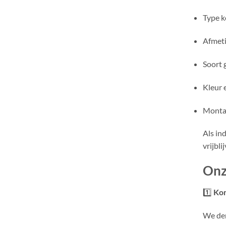
Type k
Afmet
Soort g
Kleur 
Monta
Als in
vrijbl
Onz
1️⃣
Kom
We den