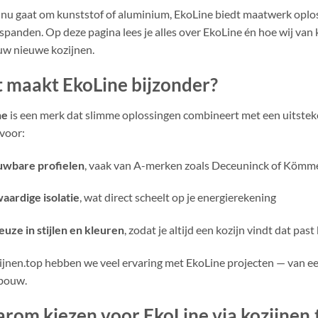
 nu gaat om kunststof of aluminium, EkoLine biedt maatwerk opl
fspanden. Op deze pagina lees je alles over EkoLine én hoe wij van 
uw nieuwe kozijnen.
 maakt EkoLine bijzonder?
ne
is een merk dat slimme oplossingen combineert met een uitstek
 voor:
uwbare profielen
, vaak van A-merken zoals Deceuninck of Kömme
ardige isolatie
, wat direct scheelt op je energierekening
euze in stijlen en kleuren
, zodat je altijd een kozijn vindt dat pas
zijnen.top hebben we veel ervaring met EkoLine projecten — van e
bouw.
rom kiezen voor EkoLine via kozijnen.