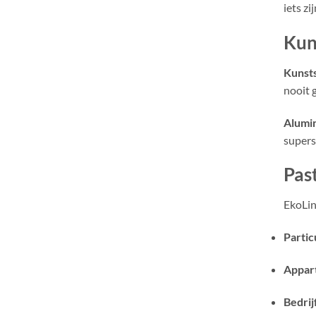
iets zi
Kuns
Kunsts
nooit 
Alumi
supers
Pas
EkoLin
Partic
Appar
Bedrij