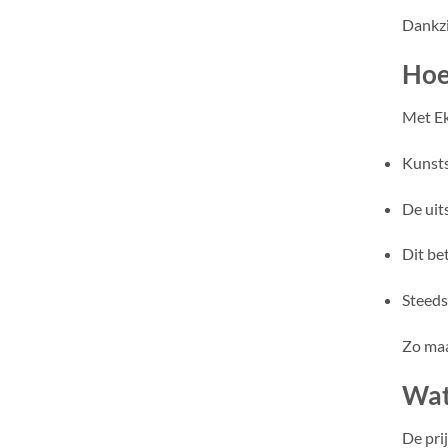
Dankzi
Hoe
Met Ek
Kunsts
De uit
Dit be
Steeds
Zo maa
Wat
De pri