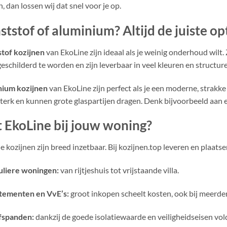
jn, dan lossen wij dat snel voor je op.
tstof of aluminium? Altijd de juiste op
tof kozijnen
van EkoLine zijn ideaal als je weinig onderhoud wilt
geschilderd te worden en zijn leverbaar in veel kleuren en structur
nium kozijnen
van EkoLine zijn perfect als je een moderne, strakke 
terk en kunnen grote glaspartijen dragen. Denk bijvoorbeeld aan ee
t EkoLine bij jouw woning?
e kozijnen zijn breed inzetbaar. Bij kozijnen.top leveren en plaats
uliere woningen:
van rijtjeshuis tot vrijstaande villa.
tementen en VvE’s:
groot inkopen scheelt kosten, ook bij meerder
fspanden:
dankzij de goede isolatiewaarde en veiligheidseisen vo