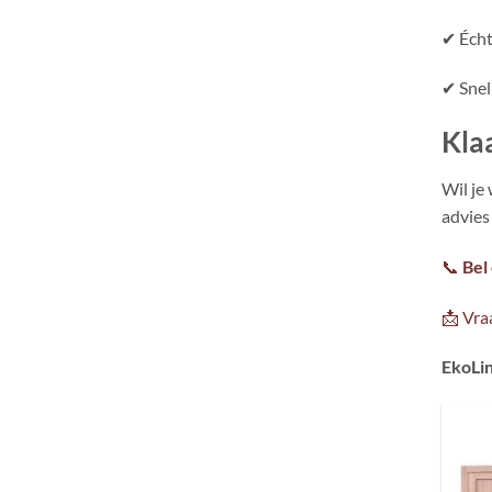
✔ Écht
✔ Snel
Kla
Wil je
advies
📞
Bel
📩 Vra
EkoLin