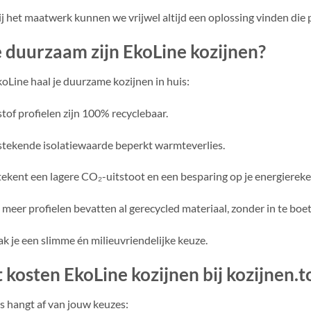
j het maatwerk kunnen we vrijwel altijd een oplossing vinden die pa
 duurzaam zijn EkoLine kozijnen?
oLine haal je duurzame kozijnen in huis:
tof profielen zijn 100% recyclebaar.
stekende isolatiewaarde beperkt warmteverlies.
tekent een lagere CO₂-uitstoot en een besparing op je energiereke
 meer profielen bevatten al gerecycled materiaal, zonder in te boet
k je een slimme én milieuvriendelijke keuze.
 kosten EkoLine kozijnen bij kozijnen.t
js hangt af van jouw keuzes: