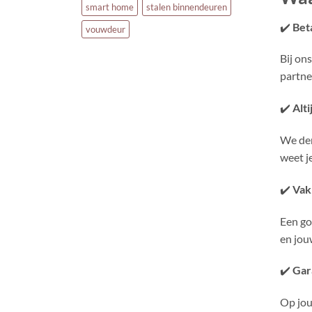
smart home
stalen binnendeuren
✔️
Bet
vouwdeur
Bij on
partne
✔️
Alti
We den
weet j
✔️
Vak
Een go
en jou
✔️
Gar
Op jou