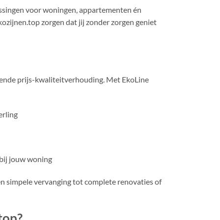
ossingen voor woningen, appartementen én
kozijnen.top zorgen dat jij zonder zorgen geniet
ende prijs-kwaliteitverhouding. Met EkoLine
rling
t bij jouw woning
en simpele vervanging tot complete renovaties of
top?