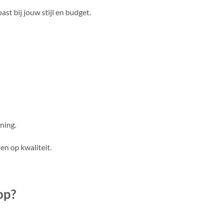
st bij jouw stijl en budget.
ning.
en op kwaliteit.
op?