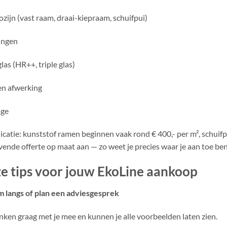
ozijn (vast raam, draai-kiepraam, schuifpui)
ingen
las (HR++, triple glas)
en afwerking
ge
dicatie: kunststof ramen beginnen vaak rond € 400,- per m², schuifpu
ijvende offerte op maat aan — zo weet je precies waar je aan toe ben
e tips voor jouw EkoLine aankoop
 langs of plan een adviesgesprek
ken graag met je mee en kunnen je alle voorbeelden laten zien.