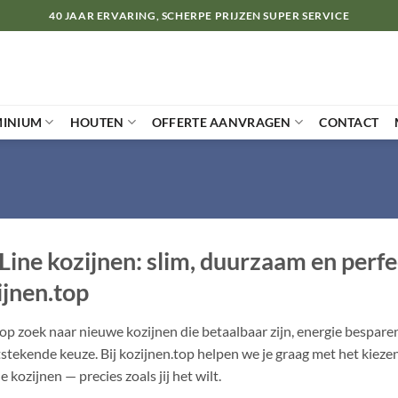
40 JAAR ERVARING, SCHERPE PRIJZEN SUPER SERVICE
MINIUM
HOUTEN
OFFERTE AANVRAGEN
CONTACT
Line kozijnen: slim, duurzaam en perf
ijnen.top
 op zoek naar nieuwe kozijnen die betaalbaar zijn, energie bespare
tstekende keuze. Bij kozijnen.top helpen we je graag met het kiez
 kozijnen — precies zoals jij het wilt.