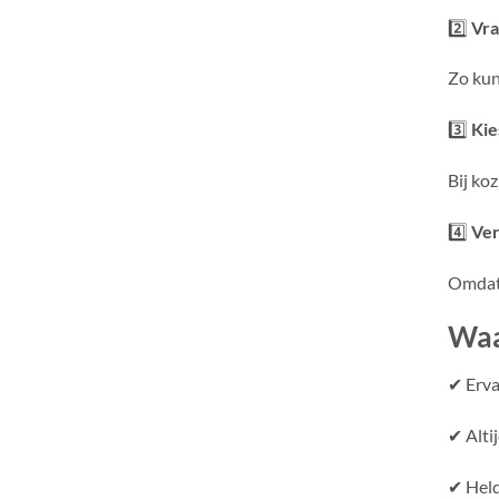
2️⃣
Vra
Zo kun
3️⃣
Kie
Bij ko
4️⃣
Ver
Omdat 
Waa
✔ Erva
✔ Alti
✔ Held